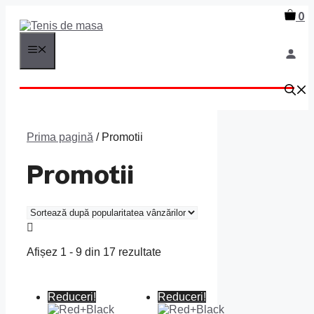
Sari
0
la
conținut
MENIU
Prima pagină
/ Promotii
Promotii
Afișez 1 - 9 din 17 rezultate
Reduceri!
Reduceri!