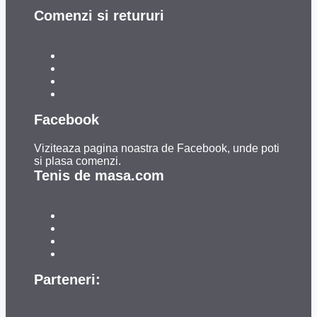
Comenzi si retururi
Contul meu
Cum comanzi
Cum returnezi
Livrarea comenzilor
Facebook
Viziteaza pagina noastra de Facebook, unde poti
si plasa comenzi.
Tenis de masa.com
Termeni si conditii
Reclamatii
ANPC
Solutionarea litigiilor
Parteneri: