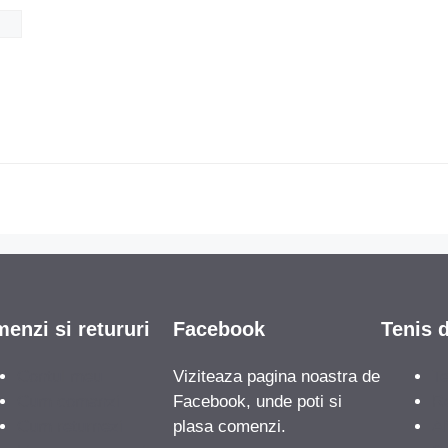
enzi si retururi
Facebook
Tenis 
Contul meu
Viziteaza pagina noastra de
Te
Cum comanzi
Facebook, unde poti si
Re
Cum returnezi
plasa comenzi.
A