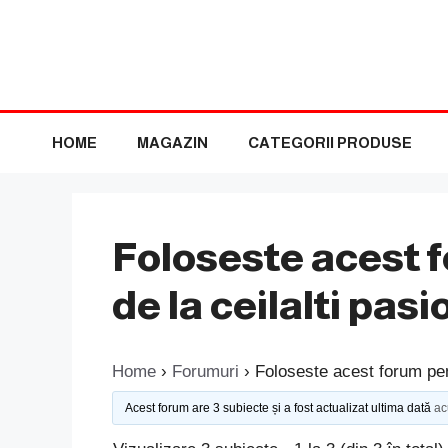
Sari
la
conținut
HOME
MAGAZIN
CATEGORII PRODUSE
Foloseste acest f
de la ceilalti pas
Home
›
Forumuri
›
Foloseste acest forum pent
Acest forum are 3 subiecte și a fost actualizat ultima dată
ac