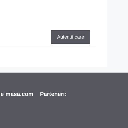
Autentificare
de masa.com
Parteneri:
rmeni si conditii
clamatii
NPC