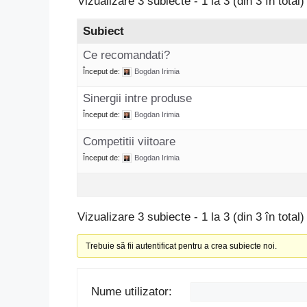
Vizualizare 3 subiecte - 1 la 3 (din 3 în total)
Subiect
Ce recomandati?
Început de:
Bogdan Irimia
Sinergii intre produse
Început de:
Bogdan Irimia
Competitii viitoare
Început de:
Bogdan Irimia
Vizualizare 3 subiecte - 1 la 3 (din 3 în total)
Trebuie să fii autentificat pentru a crea subiecte noi.
Nume utilizator: