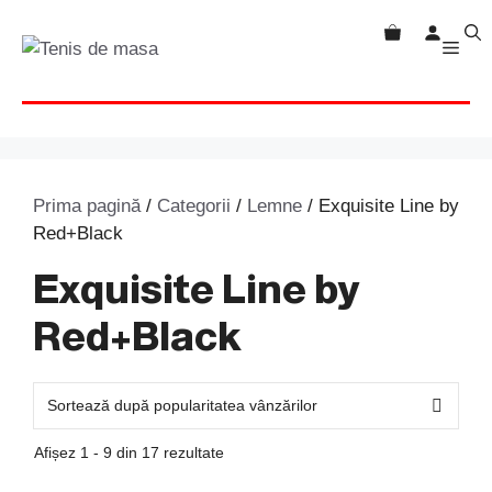
Sari
la
MEN
conținut
Prima pagină
/
Categorii
/
Lemne
/ Exquisite Line by
Red+Black
Exquisite Line by
Red+Black
Afișez 1 - 9 din 17 rezultate