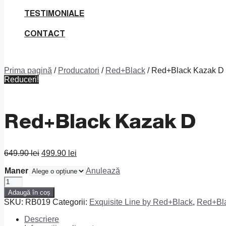
TESTIMONIALE
CONTACT
Prima pagină
/
Producatori
/
Red+Black
/ Red+Black Kazak D
Reduceri!
Red+Black Kazak D
Prețul
Prețul
649.90
lei
499.90
lei
inițial
curent
Maner
a
este:
Anulează
fost:
499.90 lei.
Cantitate
649.90 lei.
Red+Black
Adaugă în coș
Kazak
SKU:
RB019
Categorii:
Exquisite Line by Red+Black
,
Red+Bl
D
Descriere