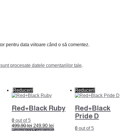
tor pentru data viitoare când o să comentez.
sunt procesate datele comentariilor tale
.
Reduceri!
Reduceri!
Red+Black Ruby
Red+Black
Pride D
0
out of 5
Prețul
Prețul
499.90
lei
249.90
lei
0
out of 5
inițial
curent
Acest
Selectează opțiunile