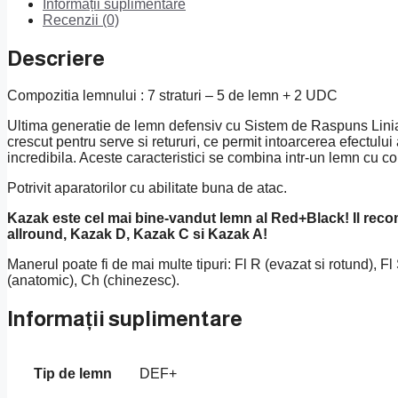
Informații suplimentare
Recenzii (0)
Descriere
Compozitia lemnului : 7 straturi – 5 de lemn + 2 UDC
Ultima generatie de lemn defensiv cu Sistem de Raspuns Linia
crescut pentru serve si retururi, ce permit intoarcerea efectului 
incredibila. Aceste caracteristici se combina intr-un lemn cu contr
Potrivit aparatorilor cu abilitate buna de atac.
Kazak este cel mai bine-vandut lemn al Red+Black! Il rec
allround, Kazak D, Kazak C si Kazak A!
Manerul poate fi de mai multe tipuri: Fl R (evazat si rotund), Fl S
(anatomic), Ch (chinezesc).
Informații suplimentare
Tip de lemn
DEF+