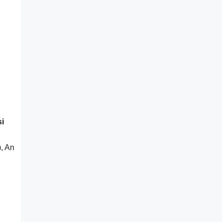
si
), An