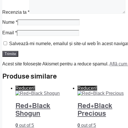
Recenzia ta
*
Nume
*
Email
*
Salvează-mi numele, emailul și site-ul web în acest naviga
Acest site folosește Akismet pentru a reduce spamul.
Află cum 
Produse similare
Reduceri!
Reduceri!
Red+Black
Red+Black
Shogun
Precious
0
out of 5
0
out of 5