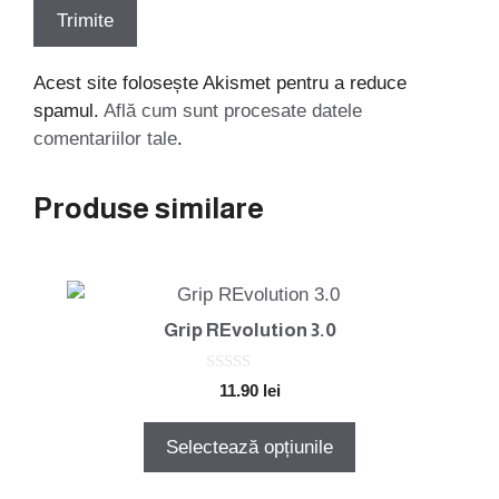
Acest site folosește Akismet pentru a reduce
spamul.
Află cum sunt procesate datele
comentariilor tale
.
Produse similare
Acest
produs
Grip REvolution 3.0
are
mai
0
11.90
lei
o
multe
u
variații.
t
Selectează opțiunile
o
Opțiunile
f
5
pot