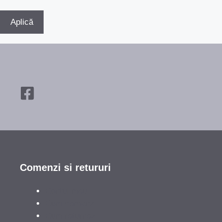
Aplică
Comenzi si retururi
Contul meu
Cum comanzi
Cum returnezi