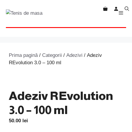
Sari
la
MEN
conținut
Prima pagină
/
Categorii
/
Adezivi
/ Adeziv
REvolution 3.0 – 100 ml
Adeziv REvolution
3.0 – 100 ml
50.00
lei