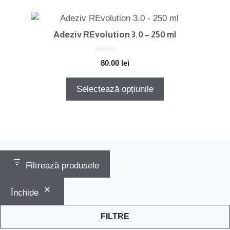
fi
Acest
alese
produs
în
Adeziv REvolution 3.0 – 250 ml
are
pagina
mai
produsului.
0
80.00
lei
o
multe
u
variații.
t
Selectează opțiunile
o
Opțiunile
f
5
pot
fi
alese
în
pagina
Filtrează produsele
produsului.
Închide
FILTRE