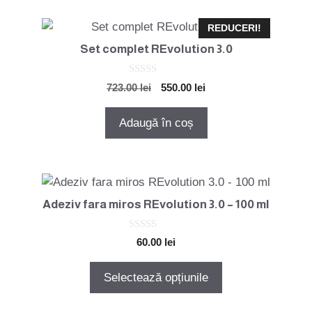
fi
alese
REDUCERI!
în
Set complet REvolution 3.0
pagina
produsului.
0
Prețul
Prețul
723.00
lei
550.00
lei
o
inițial
curent
u
t
a
este:
Adaugă în coș
o
fost:
550.00 lei.
f
5
723.00 lei.
Acest
produs
Adeziv fara miros REvolution 3.0 – 100 ml
are
mai
0
60.00
lei
o
multe
u
variații.
t
Selectează opțiunile
o
Opțiunile
f
5
pot