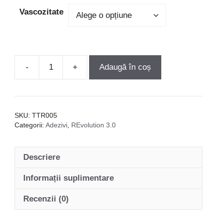
Vascozitate
Adaugă în coș
Cantitate
Adeziv
REvolution
3.0
SKU:
TTR005
-
Categorii:
Adezivi
,
REvolution 3.0
100
ml
Descriere
Informații suplimentare
Recenzii (0)