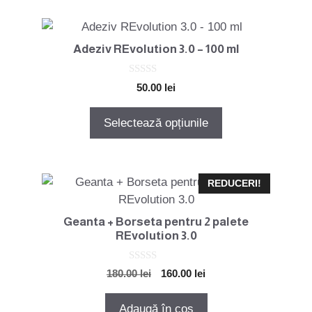
fi
Acest
alese
produs
în
Adeziv REvolution 3.0 – 100 ml
are
pagina
mai
produsului.
0
50.00
lei
o
multe
u
variații.
t
Selectează opțiunile
o
Opțiunile
f
5
pot
fi
alese
REDUCERI!
în
pagina
Geanta + Borseta pentru 2 palete
produsului.
REvolution 3.0
0
Prețul
Prețul
180.00
lei
160.00
lei
o
inițial
curent
u
t
a
este:
Adaugă în coș
o