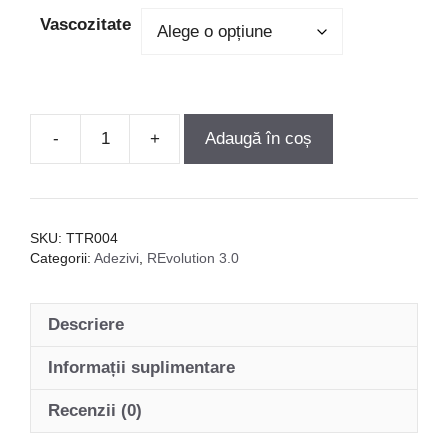
Vascozitate
Adaugă în coș
Cantitate
Adeziv
REvolution
3.0
SKU:
TTR004
-
Categorii:
Adezivi
,
REvolution 3.0
50
ml
Descriere
Informații suplimentare
Recenzii (0)