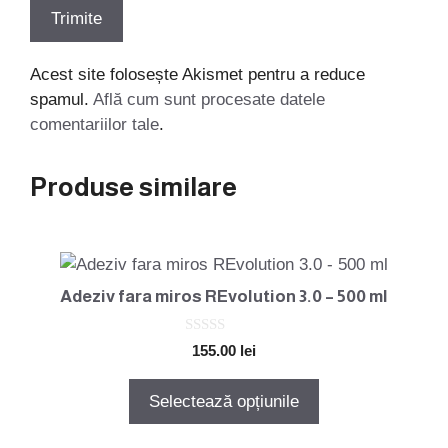
Acest site folosește Akismet pentru a reduce
spamul.
Află cum sunt procesate datele
comentariilor tale
.
Produse similare
Acest
produs
Adeziv fara miros REvolution 3.0 – 500 ml
are
mai
0
155.00
lei
o
multe
u
variații.
t
Selectează opțiunile
o
Opțiunile
f
5
pot