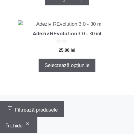
fost:
160.00 lei.
f
5
180.00 lei.
Acest
produs
Adeziv REvolution 3.0 – 30 ml
are
mai
0
25.00
lei
o
multe
u
variații.
t
Selectează opțiunile
o
Opțiunile
f
5
pot
fi
alese
în
pagina
Filtrează produsele
produsului.
Închide