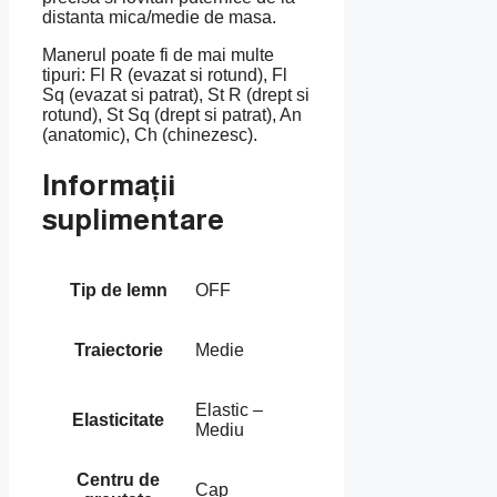
distanta mica/medie de masa.
Manerul poate fi de mai multe
tipuri: Fl R (evazat si rotund), Fl
Sq (evazat si patrat), St R (drept si
rotund), St Sq (drept si patrat), An
(anatomic), Ch (chinezesc).
Informații
suplimentare
Tip de lemn
OFF
Traiectorie
Medie
Elastic –
Elasticitate
Mediu
Centru de
Cap