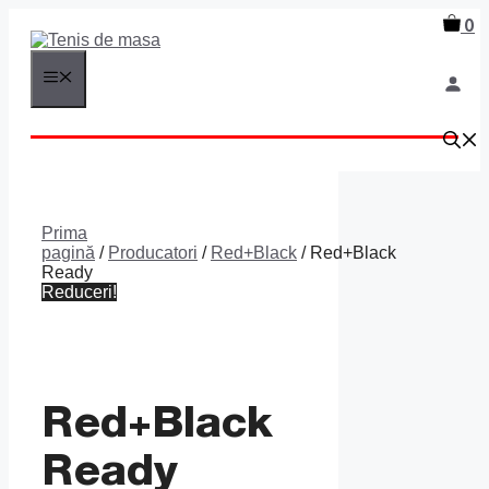
Sari
0
la
conținut
MENIU
Prima
pagină
/
Producatori
/
Red+Black
/ Red+Black
Ready
Reduceri!
Red+Black
Ready