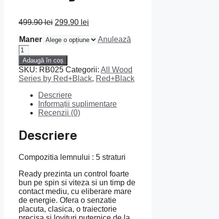
Prețul
Prețul
499.90
lei
299.90
lei
inițial
curent
Maner
a
este:
Anulează
fost:
299.90 lei.
Cantitate
499.90 lei.
Red+Black
Adaugă în coș
Ready
SKU:
RB025
Categorii:
All Wood
Series by Red+Black
,
Red+Black
Descriere
Informații suplimentare
Recenzii (0)
Descriere
Compozitia lemnului : 5 straturi
Ready prezinta un control foarte
bun pe spin si viteza si un timp de
contact mediu, cu eliberare mare
de energie. Ofera o senzatie
placuta, clasica, o traiectorie
precisa si lovituri puternice de la