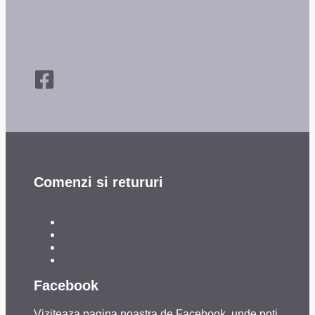
Comenzi si retururi
Contul meu
Cum comanzi
Cum returnezi
Livrarea comenzilor
Facebook
Viziteaza pagina noastra de Facebook, unde poti