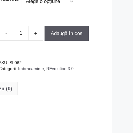
Adaugă în coș
Cantitate
SpinLord
Shorts
„Premium
SKU:
SL062
2015“
Categorii:
Imbracaminte
,
REvolution 3.0
ii (0)