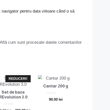
 navigator pentru data viitoare când o să
Află cum sunt procesate datele comentariilor
REDUCERI!
Cantar 200 g
Set de baza
REvolution 3.0
0
90.00
lei
o
u
t
0