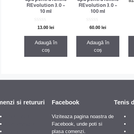
51
REvolution 3.0 –
REvolution 3.0 –
10 ml
100 ml
0
0
13.00
lei
60.00
lei
o
o
u
u
t
t
Adaugă în
Adaugă în
o
o
f
f
coș
coș
5
5
enzi si retururi
Facebook
Tenis 
Contul meu
Viziteaza pagina noastra de
Te
Cum comanzi
Facebook, unde poti si
Re
Cum returnezi
plasa comenzi.
A